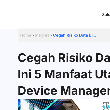
Sol
Home
›
Insights
›
Cegah Risiko Data Bisnis Bocor, Ini 5 Manfaat Utama Mobile Device Management
Cegah Risiko Da
Ini 5 Manfaat U
Device Manage