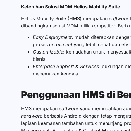
Kelebihan Solusi MDM Helios Mobility Suite
Helios Mobility Suite (HMS) merupakan
software
dibandingkan solusi MDM milik kompetitor. Berik
Easy Deployment
: mudah diterapkan denga
proses
enrollment
yang lebih cepat dan efis
Customizable
: kemudahan untuk menyesuaika
bisnis.
Enterprise Support & Services
: dukungan ol
menemukan kendala.
Penggunaan HMS di Ber
HMS merupakan
software
yang memudahkan admi
hardware
berbasis Android dengan tetap mengut
lapisan keamanan tambahan untuk menunjang produ
Management, Application & Content Management,