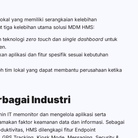
lokal yang memiliki serangkaian kelebihan
ut tiga kelebihan utama solusi MDM HMS:
n teknologi
zero touch
dan
single dashboard
untuk
ien.
n aplikasi dan fitur spesifik sesuai kebutuhan
eh tim lokal yang dapat membantu perusahaan ketika
bagai Industri
n IT memonitor dan mengelola
aplikasi
serta
amakan faktor keamanan data dan informasi. Sebagai
ktivitas, HMS dilengkapi fitur Endpoint
 GPS Tracking, Kiosk Mode, Messaging, Security &