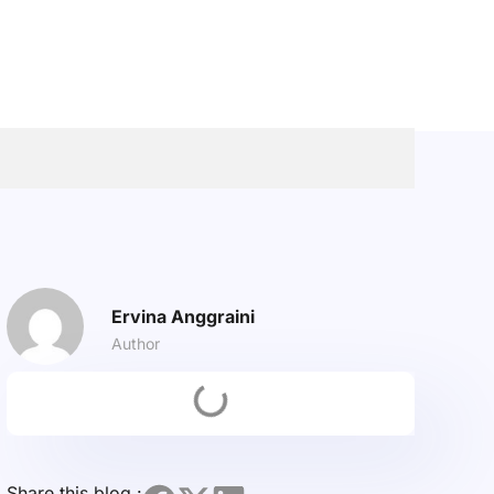
Ervina Anggraini
Author
Share this blog :